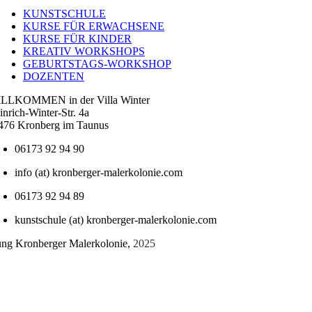
Navigation
KUNSTSCHULE
KURSE FÜR ERWACHSENE
KURSE FÜR KINDER
KREATIV WORKSHOPS
GEBURTSTAGS-WORKSHOP
DOZENTEN
LLKOMMEN in der Villa Winter
inrich-Winter-Str. 4a
476 Kronberg im Taunus
06173 92 94 90
info (at) kronberger-malerkolonie.com
06173 92 94 89
kunstschule (at) kronberger-malerkolonie.com
tung Kronberger Malerkolonie,
2025