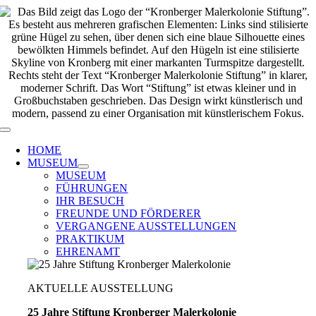
Zum
Inhalt
springen
Toggle
Navigation
HOME
MUSEUM
MUSEUM
FÜHRUNGEN
IHR BESUCH
FREUNDE UND FÖRDERER
VERGANGENE AUSSTELLUNGEN
PRAKTIKUM
EHRENAMT
AKTUELLE AUSSTELLUNG
25 Jahre Stiftung Kronberger Malerkolonie