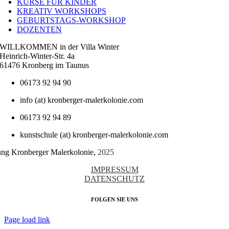
KURSE FÜR KINDER
KREATIV WORKSHOPS
GEBURTSTAGS-WORKSHOP
DOZENTEN
WILLKOMMEN in der Villa Winter
Heinrich-Winter-Str. 4a
61476 Kronberg im Taunus
06173 92 94 90
info (at) kronberger-malerkolonie.com
06173 92 94 89
kunstschule (at) kronberger-malerkolonie.com
tung Kronberger Malerkolonie,
2025
IMPRESSUM
DATENSCHUTZ
FOLGEN SIE UNS
Page load link
Nach