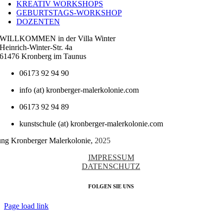
KREATIV WORKSHOPS
GEBURTSTAGS-WORKSHOP
DOZENTEN
WILLKOMMEN in der Villa Winter
Heinrich-Winter-Str. 4a
61476 Kronberg im Taunus
06173 92 94 90
info (at) kronberger-malerkolonie.com
06173 92 94 89
kunstschule (at) kronberger-malerkolonie.com
tung Kronberger Malerkolonie,
2025
IMPRESSUM
DATENSCHUTZ
FOLGEN SIE UNS
Page load link
Nach