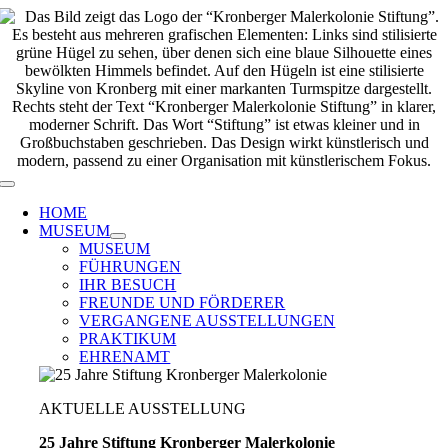
Zum
Inhalt
springen
Toggle
Navigation
HOME
MUSEUM
MUSEUM
FÜHRUNGEN
IHR BESUCH
FREUNDE UND FÖRDERER
VERGANGENE AUSSTELLUNGEN
PRAKTIKUM
EHRENAMT
AKTUELLE AUSSTELLUNG
25 Jahre Stiftung Kronberger Malerkolonie