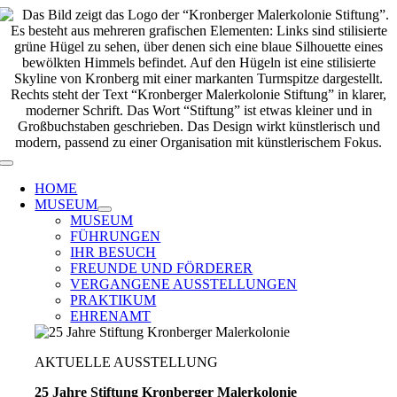
Zum
Inhalt
springen
Toggle
Navigation
HOME
MUSEUM
MUSEUM
FÜHRUNGEN
IHR BESUCH
FREUNDE UND FÖRDERER
VERGANGENE AUSSTELLUNGEN
PRAKTIKUM
EHRENAMT
AKTUELLE AUSSTELLUNG
25 Jahre Stiftung Kronberger Malerkolonie