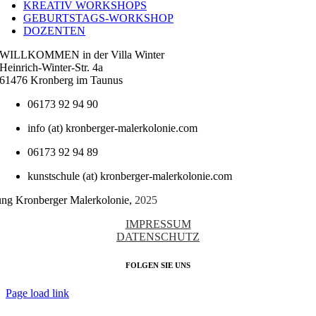
KREATIV WORKSHOPS
GEBURTSTAGS-WORKSHOP
DOZENTEN
WILLKOMMEN in der Villa Winter
Heinrich-Winter-Str. 4a
61476 Kronberg im Taunus
06173 92 94 90
info (at) kronberger-malerkolonie.com
06173 92 94 89
kunstschule (at) kronberger-malerkolonie.com
tung Kronberger Malerkolonie,
2025
IMPRESSUM
DATENSCHUTZ
FOLGEN SIE UNS
Page load link
Nach