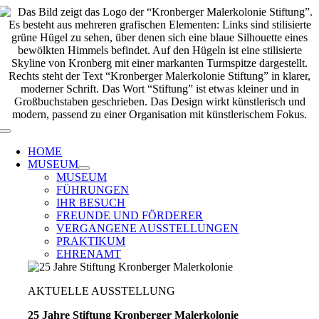
Zum
Inhalt
springen
Toggle
Navigation
HOME
MUSEUM
MUSEUM
FÜHRUNGEN
IHR BESUCH
FREUNDE UND FÖRDERER
VERGANGENE AUSSTELLUNGEN
PRAKTIKUM
EHRENAMT
AKTUELLE AUSSTELLUNG
25 Jahre Stiftung Kronberger Malerkolonie