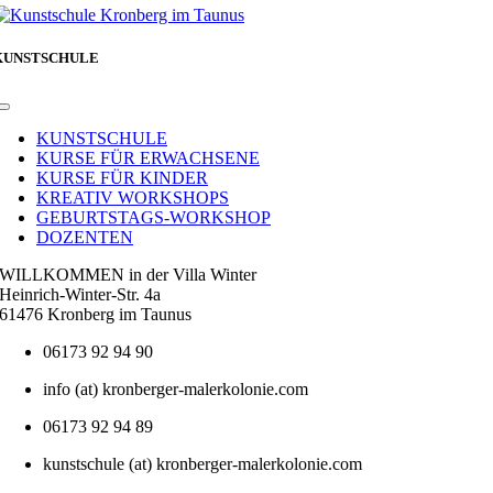
KUNSTSCHULE
Toggle
Navigation
KUNSTSCHULE
KURSE FÜR ERWACHSENE
KURSE FÜR KINDER
KREATIV WORKSHOPS
GEBURTSTAGS-WORKSHOP
DOZENTEN
WILLKOMMEN in der Villa Winter
Heinrich-Winter-Str. 4a
61476 Kronberg im Taunus
06173 92 94 90
info (at) kronberger-malerkolonie.com
06173 92 94 89
kunstschule (at) kronberger-malerkolonie.com