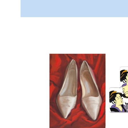
WILD –
 WILD
AMMLER
stellungen