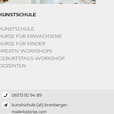
KUNSTSCHULE
KUNSTSCHULE
KURSE FÜR ERWACHSENE
KURSE FÜR KINDER
KREATIV WORKSHOPS
GEBURTSTAGS-WORKSHOP
DOZENTEN
06173 92 94 89
kunstschule (at) kronberger-
malerkolonie.com