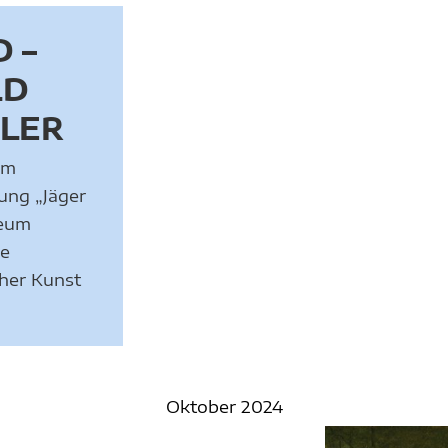
 –
LD
MLER
um
ung „Jäger
seum
ne
cher Kunst
Oktober 2024