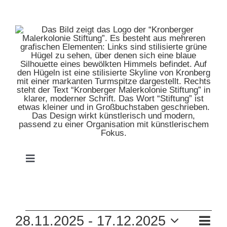
Zum
Inhalt
springen
Toggle
Navigation
HOME
VERANSTALTUNGEN
VE
28.11.2025
 - 
17.12.2025
MUSEUM
Zusam