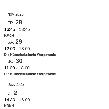
AN
ANS
Datum
auswählen.
NAV
KUNSTSCHULE
NA
Nov. 2025
28
FR.
KRONBERGER MALERKOLONIE
16:45
-
18:45
KFr2H
29
SA.
SUCHE
12:00
-
18:00
NACH:
Die Künstlerkolonie Worpswede
30
SO.
11:00
-
18:00
Die Künstlerkolonie Worpswede
Dez. 2025
2
DI.
14:30
-
16:00
KDi1H