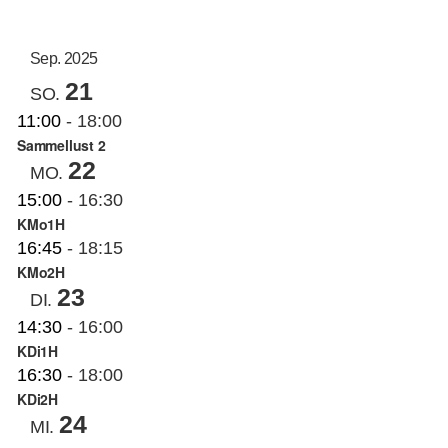
AN
ANS
Datum
auswählen.
NAV
KUNSTSCHULE
NA
Sep. 2025
21
SO.
KRONBERGER MALERKOLONIE
11:00
-
18:00
Sammellust 2
22
MO.
SUCHE
15:00
-
16:30
NACH:
KMo1H
16:45
-
18:15
KMo2H
23
DI.
14:30
-
16:00
KDi1H
16:30
-
18:00
KDi2H
24
MI.