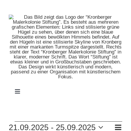
Zum
Inhalt
springen
Toggle
Navigation
HOME
VERANSTALTUNGEN
VE
21.09.2025
 - 
25.09.2025
MUSEUM
Zusam