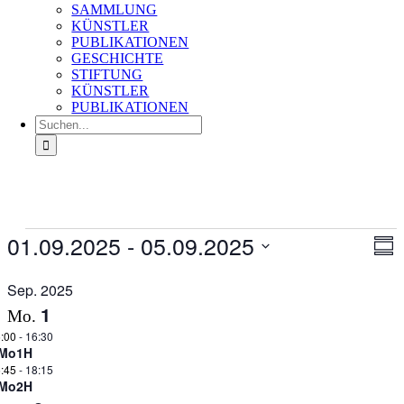
SAMMLUNG
KÜNSTLER
PUBLIKATIONEN
GESCHICHTE
STIFTUNG
KÜNSTLER
PUBLIKATIONEN
Suche
nach:
Veranstaltungen
01.09.2025
 - 
05.09.2025
Ans
Ver
Zusa
An
Nav
Datum
Na
auswählen.
Sep. 2025
1
Mo.
:00
-
16:30
Mo1H
:45
-
18:15
Mo2H