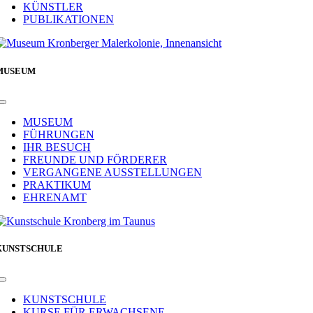
KÜNSTLER
PUBLIKATIONEN
MUSEUM
Toggle
Navigation
MUSEUM
FÜHRUNGEN
IHR BESUCH
FREUNDE UND FÖRDERER
VERGANGENE AUSSTELLUNGEN
PRAKTIKUM
EHRENAMT
KUNSTSCHULE
Toggle
Navigation
KUNSTSCHULE
KURSE FÜR ERWACHSENE