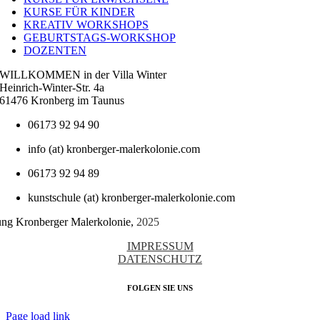
KURSE FÜR KINDER
KREATIV WORKSHOPS
GEBURTSTAGS-WORKSHOP
DOZENTEN
WILLKOMMEN in der Villa Winter
Heinrich-Winter-Str. 4a
61476 Kronberg im Taunus
06173 92 94 90
info (at) kronberger-malerkolonie.com
06173 92 94 89
kunstschule (at) kronberger-malerkolonie.com
tung Kronberger Malerkolonie,
2025
IMPRESSUM
DATENSCHUTZ
FOLGEN SIE UNS
Page load link