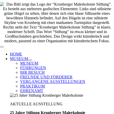
Zum
Inhalt
springen
Toggle
Navigation
HOME
MUSEUM
MUSEUM
FÜHRUNGEN
IHR BESUCH
FREUNDE UND FÖRDERER
VERGANGENE AUSSTELLUNGEN
PRAKTIKUM
EHRENAMT
AKTUELLE AUSSTELLUNG
25 Jahre Stiftung Kronberger Malerkolonie