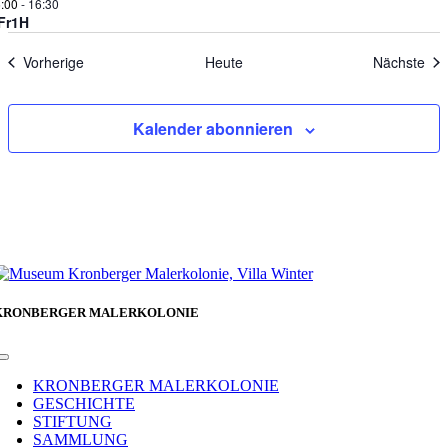
:00
-
16:30
Fr1H
Veranstaltungen
Ver
Vorherige
Heute
Nächste
Kalender abonnieren
KRONBERGER MALERKOLONIE
Toggle
Navigation
KRONBERGER MALERKOLONIE
GESCHICHTE
STIFTUNG
SAMMLUNG