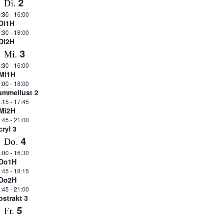
2
Di.
:30
-
16:00
Di1H
:30
-
18:00
Di2H
3
Mi.
:30
-
16:00
Mi1H
:00
-
18:00
ammellust 2
:15
-
17:45
Mi2H
:45
-
21:00
cryl 3
4
Do.
:00
-
16:30
Do1H
:45
-
18:15
Do2H
:45
-
21:00
bstrakt 3
5
Fr.