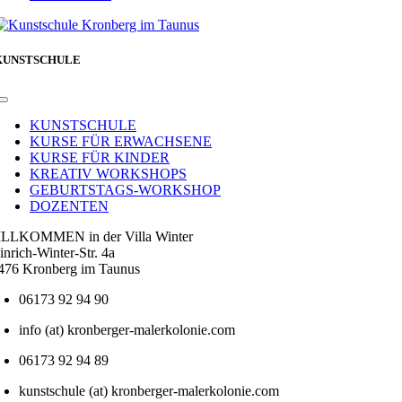
KUNSTSCHULE
Toggle
Navigation
KUNSTSCHULE
KURSE FÜR ERWACHSENE
KURSE FÜR KINDER
KREATIV WORKSHOPS
GEBURTSTAGS-WORKSHOP
DOZENTEN
LLKOMMEN in der Villa Winter
inrich-Winter-Str. 4a
476 Kronberg im Taunus
06173 92 94 90
info (at) kronberger-malerkolonie.com
06173 92 94 89
kunstschule (at) kronberger-malerkolonie.com