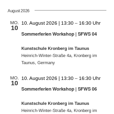
AN
ANS
Datum
wählen.
NAV
August 2026
KUNSTSCHULE
NA
MO.
10. August 2026 | 13:30
–
16:30
10
KRONBERGER MALERKOLONIE
Sommerferien Workshop | SFWS 04
SUCHE
Kunstschule Kronberg im Taunus
NACH:
Heinrich-Winter-Straße 4a, Kronberg im
Taunus, Germany
MO.
10. August 2026 | 13:30
–
16:30
10
Sommerferien Workshop | SFWS 06
Kunstschule Kronberg im Taunus
Heinrich-Winter-Straße 4a, Kronberg im