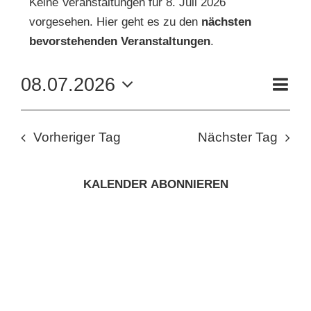
Keine Veranstaltungen für 8. Juli 2026
vorgesehen. Hier geht es zu den
nächsten
FÜR
Hinweis
KUNSTSCHULE
bevorstehenden Veranstaltungen
.
8.
VE
08.07.2026
KRONBERGER MALERKOLONIE
Tag
AN
JULI
ANS
Datum
wählen.
NAV
SUCHE
NA
2026
Vorheriger Tag
Nächster Tag
NACH:
KALENDER ABONNIEREN