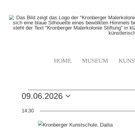
Zum
Inhalt
springen
HOME
MUSEUM
KUNS
VERANSTALTUNGE
09.06.2026
Datum
FÜR
14:30
wählen.
9.