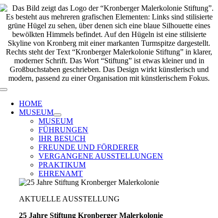
Zum
Inhalt
springen
Toggle
Navigation
HOME
MUSEUM
MUSEUM
FÜHRUNGEN
IHR BESUCH
FREUNDE UND FÖRDERER
VERGANGENE AUSSTELLUNGEN
PRAKTIKUM
EHRENAMT
AKTUELLE AUSSTELLUNG
25 Jahre Stiftung Kronberger Malerkolonie