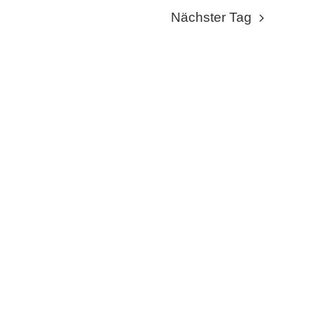
NAVIGA
NAVI
Nächster Tag