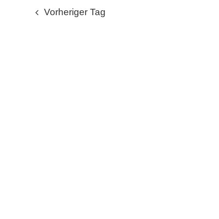
wählen.
NOVEMBER
Vorheriger Tag
2025