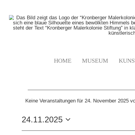
Zum
Inhalt
springen
HOME
MUSEUM
KUNS
VERANSTALTUNGE
Keine Veranstaltungen für 24. November 2025 v
Hinweis
FÜR
24.11.2025
24.
Datum