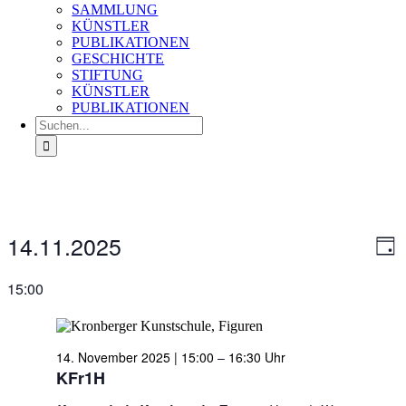
SAMMLUNG
KÜNSTLER
PUBLIKATIONEN
GESCHICHTE
STIFTUNG
KÜNSTLER
PUBLIKATIONEN
Suche
nach:
Veranstaltungen
14.11.2025
Ans
Ver
Tag
für
An
Nav
Datum
14.
Na
wählen.
15:00
November
2025
14. November 2025 | 15:00
–
16:30
KFr1H