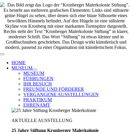
Zum
Inhalt
springen
Toggle
Navigation
HOME
MUSEUM
MUSEUM
FÜHRUNGEN
IHR BESUCH
FREUNDE UND FÖRDERER
VERGANGENE AUSSTELLUNGEN
PRAKTIKUM
EHRENAMT
AKTUELLE AUSSTELLUNG
25 Jahre Stiftung Kronberger Malerkolonie