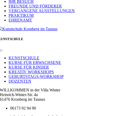
IHR BESUCH
FREUNDE UND FÖRDERER
VERGANGENE AUSSTELLUNGEN
PRAKTIKUM
EHRENAMT
KUNSTSCHULE
Toggle
Navigation
KUNSTSCHULE
KURSE FÜR ERWACHSENE
KURSE FÜR KINDER
KREATIV WORKSHOPS
GEBURTSTAGS-WORKSHOP
DOZENTEN
WILLKOMMEN in der Villa Winter
Heinrich-Winter-Str. 4a
61476 Kronberg im Taunus
06173 92 94 90