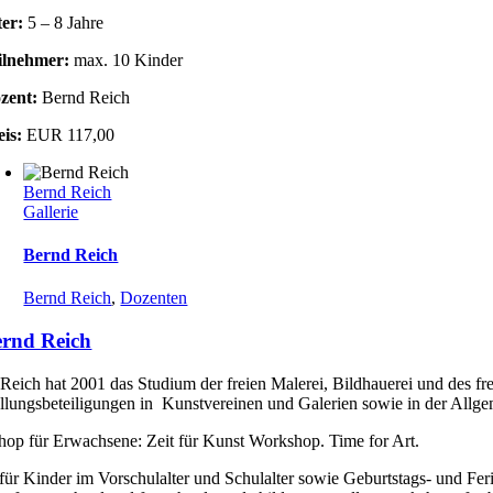
ter:
5 – 8 Jahre
ilnehmer:
max. 10 Kinder
zent:
Bernd Reich
eis:
EUR 117,00
Bernd Reich
Gallerie
Bernd Reich
Bernd Reich
,
Dozenten
rnd Reich
Reich hat 2001 das Studium der freien Malerei, Bildhauerei und des fr
llungsbeteiligungen in Kunstvereinen und Galerien sowie in der Allgem
op für Erwachsene: Zeit für Kunst Workshop. Time for Art.
für Kinder im Vorschulalter und Schulalter sowie Geburtstags- und Fe