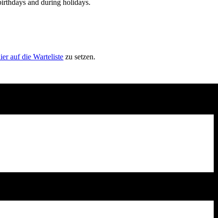
birthdays and during holidays.
ier auf die Warteliste
zu setzen.