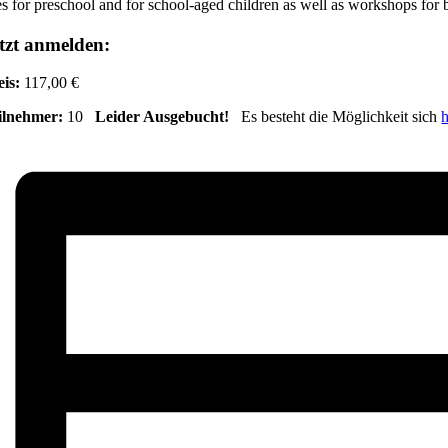
s for preschool and for school-aged children as well as workshops for 
tzt anmelden:
eis:
117,00 €
ilnehmer:
10
Leider Ausgebucht!
Es besteht die Möglichkeit sich
h