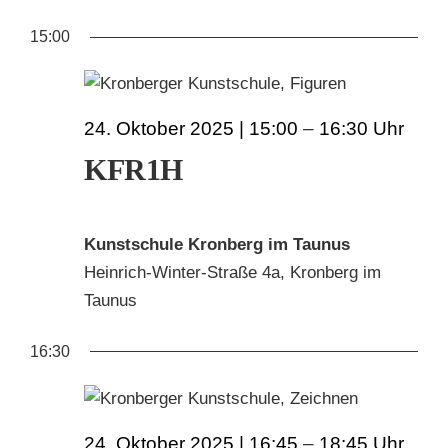
AN
ANS
Datum
FÜR
15:00
wählen.
NAV
KUNSTSCHULE
NA
24.
KRONBERGER MALERKOLONIE
24. Oktober 2025 | 15:00
–
16:30
OKTOBER
KFR1H
SUCHE
2025
NACH:
Kunstschule Kronberg im Taunus
Heinrich-Winter-Straße 4a, Kronberg im
Taunus
16:30
24. Oktober 2025 | 16:45
–
18:45