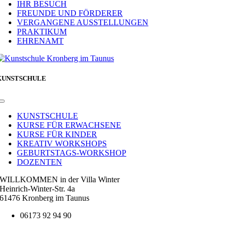
IHR BESUCH
FREUNDE UND FÖRDERER
VERGANGENE AUSSTELLUNGEN
PRAKTIKUM
EHRENAMT
KUNSTSCHULE
Toggle
Navigation
KUNSTSCHULE
KURSE FÜR ERWACHSENE
KURSE FÜR KINDER
KREATIV WORKSHOPS
GEBURTSTAGS-WORKSHOP
DOZENTEN
WILLKOMMEN in der Villa Winter
Heinrich-Winter-Str. 4a
61476 Kronberg im Taunus
06173 92 94 90