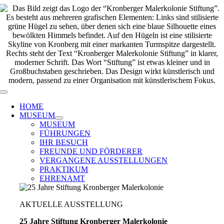
Zum
Inhalt
springen
Toggle
Navigation
HOME
MUSEUM
MUSEUM
FÜHRUNGEN
IHR BESUCH
FREUNDE UND FÖRDERER
VERGANGENE AUSSTELLUNGEN
PRAKTIKUM
EHRENAMT
AKTUELLE AUSSTELLUNG
25 Jahre Stiftung Kronberger Malerkolonie