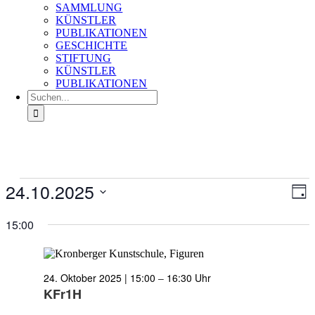
SAMMLUNG
KÜNSTLER
PUBLIKATIONEN
GESCHICHTE
STIFTUNG
KÜNSTLER
PUBLIKATIONEN
Suche
nach:
Veranstaltungen
24.10.2025
Ans
Ver
Tag
für
An
Nav
Datum
24.
Na
wählen.
15:00
Oktober
2025
24. Oktober 2025 | 15:00
–
16:30
KFr1H