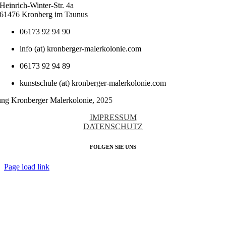
Heinrich-Winter-Str. 4a
61476 Kronberg im Taunus
06173 92 94 90
info (at) kronberger-malerkolonie.com
06173 92 94 89
kunstschule (at) kronberger-malerkolonie.com
tung Kronberger Malerkolonie,
2025
IMPRESSUM
DATENSCHUTZ
FOLGEN SIE UNS
Page load link
Nach
oben