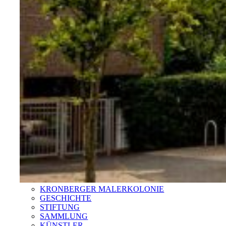
KRONBERGER MALERKOLONIE
GESCHICHTE
STIFTUNG
SAMMLUNG
KÜNSTLER