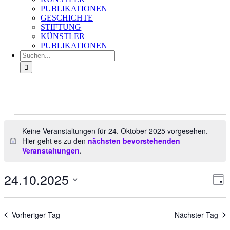
PUBLIKATIONEN
GESCHICHTE
STIFTUNG
KÜNSTLER
PUBLIKATIONEN
Suche
nach:
Veranstaltungen
für
Keine Veranstaltungen für 24. Oktober 2025 vorgesehen.
Hier geht es zu den
nächsten bevorstehenden
24.
Hinweis
Veranstaltungen
.
Oktober
2025
24.10.2025
Ans
Ver
Tag
An
Nav
Datum
Na
wählen.
Vorheriger Tag
Nächster Tag