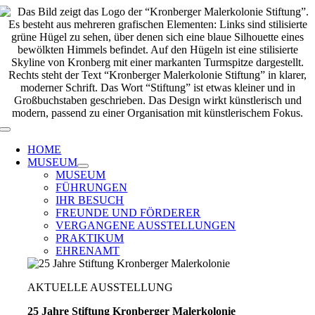
Zum
Inhalt
springen
Toggle
Navigation
HOME
MUSEUM
MUSEUM
FÜHRUNGEN
IHR BESUCH
FREUNDE UND FÖRDERER
VERGANGENE AUSSTELLUNGEN
PRAKTIKUM
EHRENAMT
AKTUELLE AUSSTELLUNG
25 Jahre Stiftung Kronberger Malerkolonie