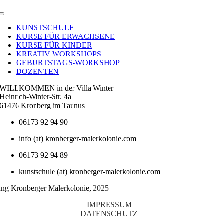
Toggle
Navigation
KUNSTSCHULE
KURSE FÜR ERWACHSENE
KURSE FÜR KINDER
KREATIV WORKSHOPS
GEBURTSTAGS-WORKSHOP
DOZENTEN
WILLKOMMEN in der Villa Winter
Heinrich-Winter-Str. 4a
61476 Kronberg im Taunus
06173 92 94 90
info (at) kronberger-malerkolonie.com
06173 92 94 89
kunstschule (at) kronberger-malerkolonie.com
tung Kronberger Malerkolonie,
2025
IMPRESSUM
DATENSCHUTZ