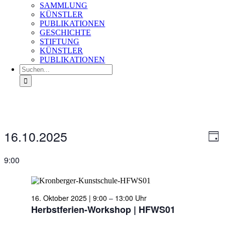
SAMMLUNG
KÜNSTLER
PUBLIKATIONEN
GESCHICHTE
STIFTUNG
KÜNSTLER
PUBLIKATIONEN
Suche
nach:
Veranstaltungen
16.10.2025
Ans
Ver
Tag
für
An
Nav
Datum
16.
Na
wählen.
9:00
Oktober
2025
16. Oktober 2025 | 9:00
–
13:00
Herbstferien-Workshop | HFWS01