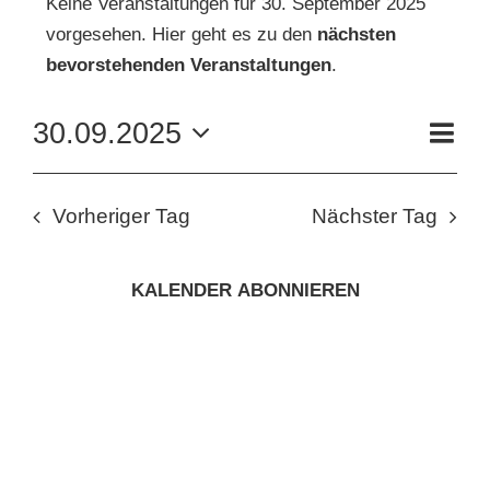
Keine Veranstaltungen für 30. September 2025
vorgesehen. Hier geht es zu den
nächsten
FÜR
Hinweis
KUNSTSCHULE
bevorstehenden Veranstaltungen
.
30.
VE
30.09.2025
KRONBERGER MALERKOLONIE
Tag
AN
SEPTEMBER
ANS
Datum
wählen.
NAV
SUCHE
NA
2025
Vorheriger Tag
Nächster Tag
NACH:
KALENDER ABONNIEREN