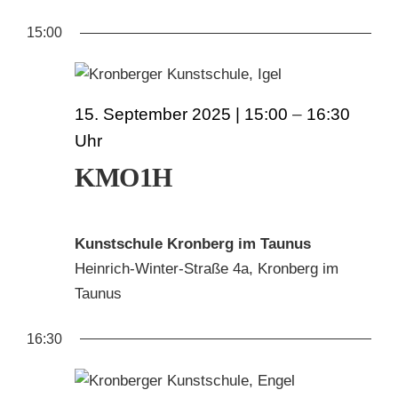
AN
ANS
Datum
FÜR
15:00
wählen.
NAV
KUNSTSCHULE
NA
15.
KRONBERGER MALERKOLONIE
15. September 2025 | 15:00
–
16:30
SEPTEMBER
SUCHE
2025
KMO1H
NACH:
Kunstschule Kronberg im Taunus
Heinrich-Winter-Straße 4a, Kronberg im
Taunus
16:30