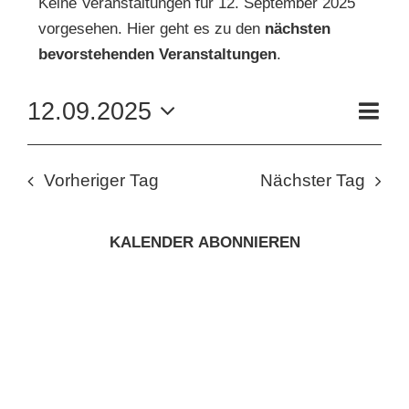
Keine Veranstaltungen für 12. September 2025
vorgesehen. Hier geht es zu den
nächsten
FÜR
Hinweis
KUNSTSCHULE
bevorstehenden Veranstaltungen
.
12.
VE
12.09.2025
KRONBERGER MALERKOLONIE
Tag
AN
SEPTEMBER
ANS
Datum
wählen.
NAV
SUCHE
NA
2025
Vorheriger Tag
Nächster Tag
NACH:
KALENDER ABONNIEREN