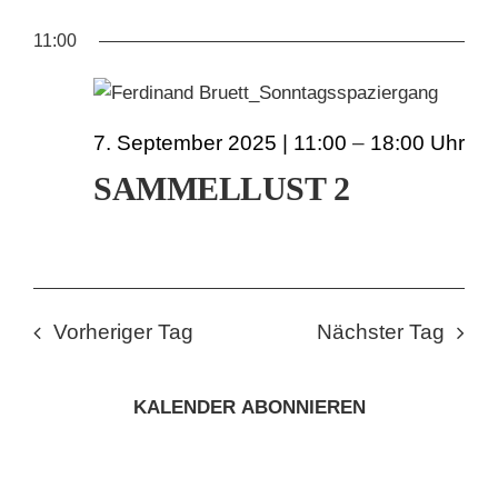
AN
ANS
Datum
FÜR
11:00
wählen.
NAV
KUNSTSCHULE
NA
7.
KRONBERGER MALERKOLONIE
7. September 2025 | 11:00
–
18:00
SEPTEMBER
SAMMELLUST 2
SUCHE
2025
NACH:
Vorheriger Tag
Nächster Tag
KALENDER ABONNIEREN