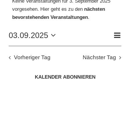
Keine Veranstaltungen für 3. September 2025
vorgesehen. Hier geht es zu den
nächsten
FÜR
Hinweis
KUNSTSCHULE
bevorstehenden Veranstaltungen
.
3.
VE
03.09.2025
KRONBERGER MALERKOLONIE
Tag
AN
SEPTEMBER
ANS
Datum
wählen.
NAV
SUCHE
NA
2025
Vorheriger Tag
Nächster Tag
NACH:
KALENDER ABONNIEREN