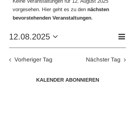
Keine Veranstaltungen für 12. August 2025
vorgesehen. Hier geht es zu den
nächsten
FÜR
Hinweis
KUNSTSCHULE
bevorstehenden Veranstaltungen
.
12.
VE
12.08.2025
KRONBERGER MALERKOLONIE
Tag
AN
AUGUST
ANS
Datum
wählen.
NAV
SUCHE
NA
2025
Vorheriger Tag
Nächster Tag
NACH:
KALENDER ABONNIEREN