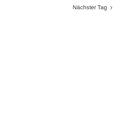
NAVIGA
NAVI
Nächster Tag