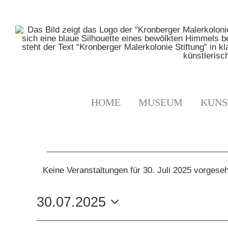
Zum
Inhalt
springen
HOME
MUSEUM
KUNS
VERANSTALTUNGE
Keine Veranstaltungen für 30. Juli 2025 vorgese
Hinweis
FÜR
30.07.2025
30.
Datum