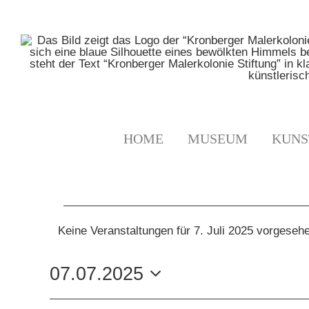
Zum
Inhalt
springen
HOME
MUSEUM
KUNS
VERANSTALTUNGE
Keine Veranstaltungen für 7. Juli 2025 vorgeseh
Hinweis
FÜR
07.07.2025
7.
Datum