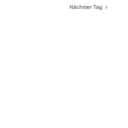
NAVIGA
NAVI
Nächster Tag