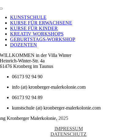
Toggle
Navigation
KUNSTSCHULE
KURSE FÜR ERWACHSENE
KURSE FÜR KINDER
KREATIV WORKSHOPS
GEBURTSTAGS-WORKSHOP
DOZENTEN
WILLKOMMEN in der Villa Winter
Heinrich-Winter-Str. 4a
61476 Kronberg im Taunus
06173 92 94 90
info (at) kronberger-malerkolonie.com
06173 92 94 89
kunstschule (at) kronberger-malerkolonie.com
tung Kronberger Malerkolonie,
2025
IMPRESSUM
DATENSCHUTZ