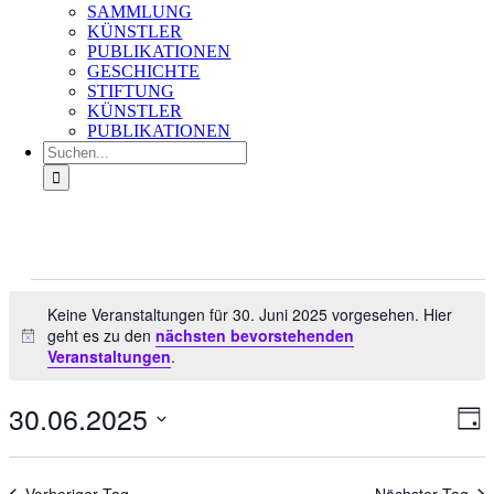
SAMMLUNG
KÜNSTLER
PUBLIKATIONEN
GESCHICHTE
STIFTUNG
KÜNSTLER
PUBLIKATIONEN
Suche
nach:
Veranstaltungen
für
Keine Veranstaltungen für 30. Juni 2025 vorgesehen. Hier
geht es zu den
nächsten bevorstehenden
30.
Hinweis
Veranstaltungen
.
Juni
2025
30.06.2025
Ans
Ver
Tag
An
Nav
Datum
Na
wählen.