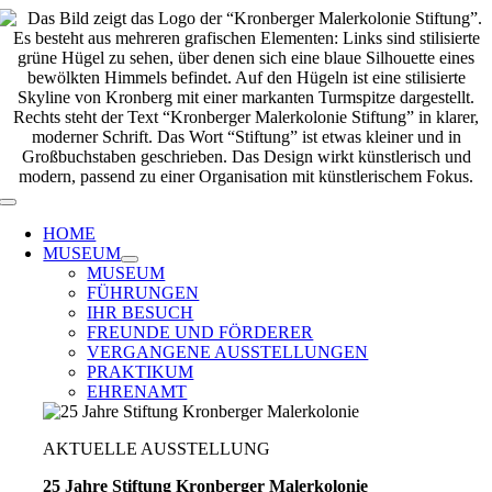
Zum
Inhalt
springen
Toggle
Navigation
HOME
MUSEUM
MUSEUM
FÜHRUNGEN
IHR BESUCH
FREUNDE UND FÖRDERER
VERGANGENE AUSSTELLUNGEN
PRAKTIKUM
EHRENAMT
AKTUELLE AUSSTELLUNG
25 Jahre Stiftung Kronberger Malerkolonie