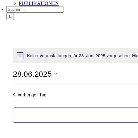
PUBLIKATIONEN
Suche
nach:
Veranstaltungen
für
Keine Veranstaltungen für 28. Juni 2025 vorgesehen. Hi
Hinweis
28.
Juni
28.06.2025
2025
Datum
wählen.
Vorheriger Tag