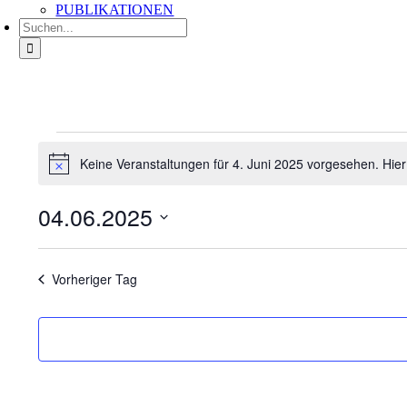
PUBLIKATIONEN
Suche
nach:
Veranstaltungen
für
Keine Veranstaltungen für 4. Juni 2025 vorgesehen. Hie
Hinweis
4.
Juni
04.06.2025
2025
Datum
wählen.
Vorheriger Tag