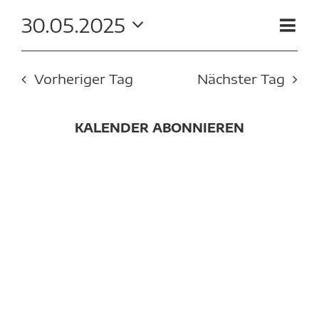
KRONBERGER MALERKOLONIE
MAI
VE
30.05.2025
AN
Tag
AN
Datum
SUCHE
2025
wählen.
NA
NACH:
NA
Vorheriger Tag
Nächster Tag
KALENDER ABONNIEREN