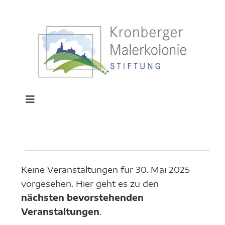
Zum
Inhalt
springen
Toggle
Navigation
HOME
VERANSTALTUNGEN
MUSEUM
Keine Veranstaltungen für 30. Mai 2025
FÜR
vorgesehen. Hier geht es zu den
KUNSTSCHULE
Hinweis
nächsten bevorstehenden
30.
Veranstaltungen
.