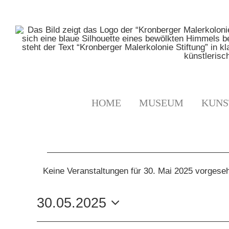
Zum
Inhalt
springen
HOME
MUSEUM
KUNS
VERANSTALTUNGE
Keine Veranstaltungen für 30. Mai 2025 vorgese
Hinweis
FÜR
30.05.2025
30.
Datum