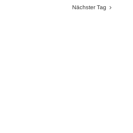
NAVIGA
NAVI
Nächster Tag