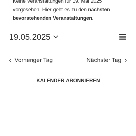
Keine Veranstaltungen für 19. Mai 2025
vorgesehen. Hier geht es zu den
nächsten
FÜR
Hinweis
KUNSTSCHULE
bevorstehenden Veranstaltungen
.
19.
VE
19.05.2025
KRONBERGER MALERKOLONIE
Tag
AN
MAI
ANS
Datum
wählen.
NAV
SUCHE
NA
2025
Vorheriger Tag
Nächster Tag
NACH:
KALENDER ABONNIEREN