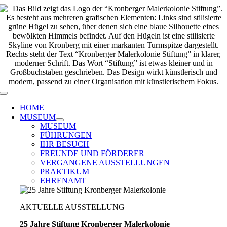
Zum
Inhalt
springen
Toggle
Navigation
HOME
MUSEUM
MUSEUM
FÜHRUNGEN
IHR BESUCH
FREUNDE UND FÖRDERER
VERGANGENE AUSSTELLUNGEN
PRAKTIKUM
EHRENAMT
AKTUELLE AUSSTELLUNG
25 Jahre Stiftung Kronberger Malerkolonie