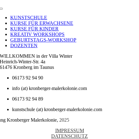
Toggle
Navigation
KUNSTSCHULE
KURSE FÜR ERWACHSENE
KURSE FÜR KINDER
KREATIV WORKSHOPS
GEBURTSTAGS-WORKSHOP
DOZENTEN
WILLKOMMEN in der Villa Winter
Heinrich-Winter-Str. 4a
61476 Kronberg im Taunus
06173 92 94 90
info (at) kronberger-malerkolonie.com
06173 92 94 89
kunstschule (at) kronberger-malerkolonie.com
tung Kronberger Malerkolonie,
2025
IMPRESSUM
DATENSCHUTZ