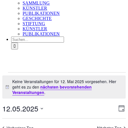
SAMMLUNG
KÜNSTLER
PUBLIKATIONEN
GESCHICHTE
STIFTUNG
KÜNSTLER
PUBLIKATIONEN
Suche
nach:
Veranstaltungen
für
Keine Veranstaltungen für 12. Mai 2025 vorgesehen. Hier
geht es zu den
nächsten bevorstehenden
12.
Hinweis
Veranstaltungen
.
Mai
2025
12.05.2025
Ans
Ver
Tag
An
Nav
Datum
Na
wählen.