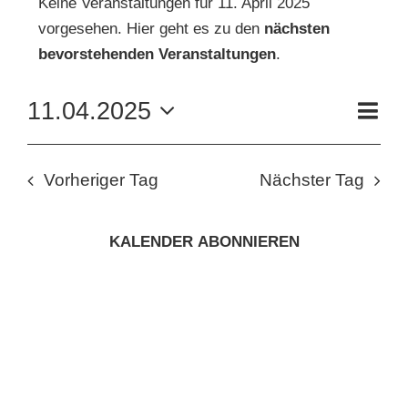
Keine Veranstaltungen für 11. April 2025
vorgesehen. Hier geht es zu den
nächsten
FÜR
Hinweis
KUNSTSCHULE
bevorstehenden Veranstaltungen
.
11.
VE
11.04.2025
KRONBERGER MALERKOLONIE
Tag
AN
APRIL
ANS
Datum
wählen.
NAV
SUCHE
NA
2025
Vorheriger Tag
Nächster Tag
NACH:
KALENDER ABONNIEREN