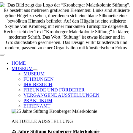
Zum
Inhalt
springen
Toggle
Navigation
HOME
MUSEUM
MUSEUM
FÜHRUNGEN
IHR BESUCH
FREUNDE UND FÖRDERER
VERGANGENE AUSSTELLUNGEN
PRAKTIKUM
EHRENAMT
AKTUELLE AUSSTELLUNG
25 Jahre Stiftung Kronberger Malerkolonie