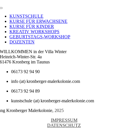
Toggle
Navigation
KUNSTSCHULE
KURSE FÜR ERWACHSENE
KURSE FÜR KINDER
KREATIV WORKSHOPS
GEBURTSTAGS-WORKSHOP
DOZENTEN
WILLKOMMEN in der Villa Winter
Heinrich-Winter-Str. 4a
61476 Kronberg im Taunus
06173 92 94 90
info (at) kronberger-malerkolonie.com
06173 92 94 89
kunstschule (at) kronberger-malerkolonie.com
tung Kronberger Malerkolonie,
2025
IMPRESSUM
DATENSCHUTZ