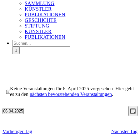
SAMMLUNG
KÜNSTLER
PUBLIKATIONEN
GESCHICHTE
STIFTUNG
KÜNSTLER
PUBLIKATIONEN
Suche
nach:
Veranstaltungen
für
Keine Veranstaltungen für 6. April 2025 vorgesehen. Hier geht
Hinweis
es zu den
nächsten bevorstehenden Veranstaltungen
.
6.
April
Ans
Ve
2025
06.04.2025
Tag
An
Datum
Nav
wählen.
Na
Vorheriger Tag
Nächster Tag