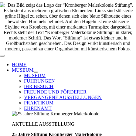
Zum
Inhalt
springen
Toggle
Navigation
HOME
MUSEUM
MUSEUM
FÜHRUNGEN
IHR BESUCH
FREUNDE UND FÖRDERER
VERGANGENE AUSSTELLUNGEN
PRAKTIKUM
EHRENAMT
AKTUELLE AUSSTELLUNG
25 Jahre Stiftung Kronberger Malerkolonie