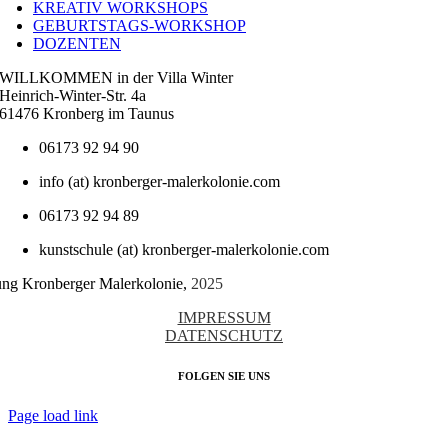
KREATIV WORKSHOPS
GEBURTSTAGS-WORKSHOP
DOZENTEN
WILLKOMMEN in der Villa Winter
Heinrich-Winter-Str. 4a
61476 Kronberg im Taunus
06173 92 94 90
info (at) kronberger-malerkolonie.com
06173 92 94 89
kunstschule (at) kronberger-malerkolonie.com
tung Kronberger Malerkolonie,
2025
IMPRESSUM
DATENSCHUTZ
FOLGEN SIE UNS
Page load link
Nach