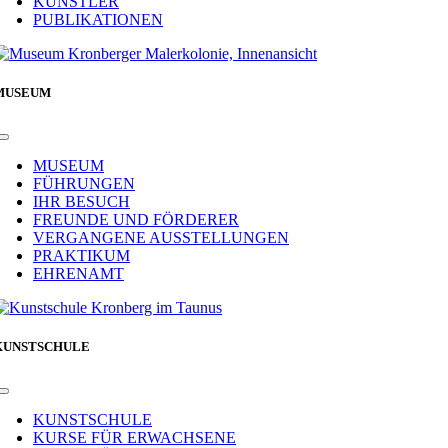
KÜNSTLER
PUBLIKATIONEN
MUSEUM
Toggle
Navigation
MUSEUM
FÜHRUNGEN
IHR BESUCH
FREUNDE UND FÖRDERER
VERGANGENE AUSSTELLUNGEN
PRAKTIKUM
EHRENAMT
KUNSTSCHULE
Toggle
Navigation
KUNSTSCHULE
KURSE FÜR ERWACHSENE