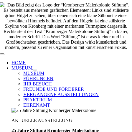
Zum
Inhalt
springen
Toggle
Navigation
HOME
MUSEUM
MUSEUM
FÜHRUNGEN
IHR BESUCH
FREUNDE UND FÖRDERER
VERGANGENE AUSSTELLUNGEN
PRAKTIKUM
EHRENAMT
AKTUELLE AUSSTELLUNG
25 Jahre Stiftung Kronberger Malerkolonie