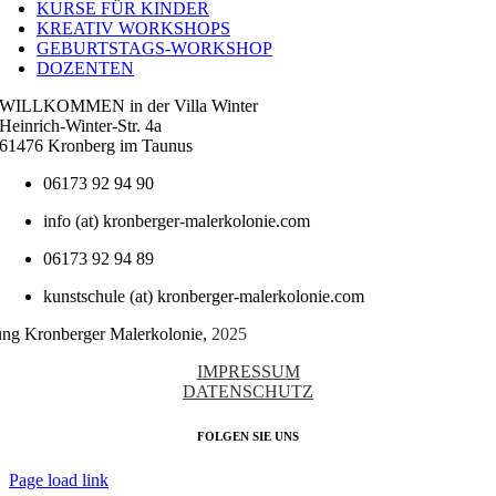
KURSE FÜR KINDER
KREATIV WORKSHOPS
GEBURTSTAGS-WORKSHOP
DOZENTEN
WILLKOMMEN in der Villa Winter
Heinrich-Winter-Str. 4a
61476 Kronberg im Taunus
06173 92 94 90
info (at) kronberger-malerkolonie.com
06173 92 94 89
kunstschule (at) kronberger-malerkolonie.com
tung Kronberger Malerkolonie,
2025
IMPRESSUM
DATENSCHUTZ
FOLGEN SIE UNS
Page load link