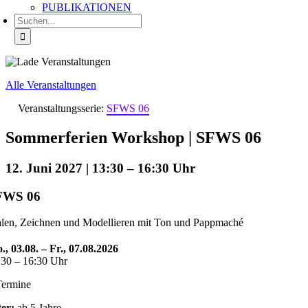
PUBLIKATIONEN
Suche
nach:
Alle Veranstaltungen
Veranstaltungsserie:
SFWS 06
Sommerferien Workshop | SFWS 06
12. Juni 2027 | 13:30
–
16:30
FWS 06
len, Zeichnen und Modellieren mit Ton und Pappmaché
., 03.08. – Fr., 07.08.2026
:30 – 16:30 Uhr
Termine
ter:
ab 5 Jahre