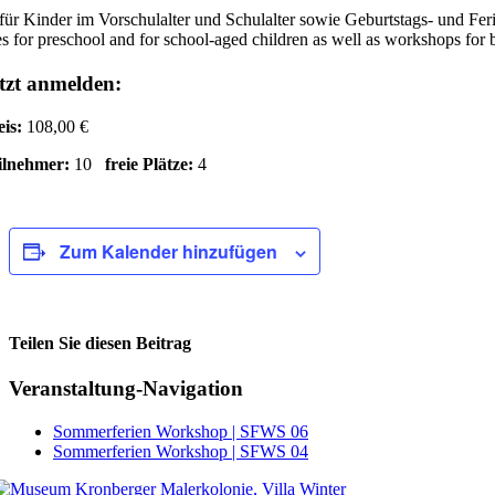
für Kinder im Vorschulalter und Schulalter sowie Geburtstags- und Fe
s for preschool and for school-aged children as well as workshops for 
tzt anmelden:
eis:
108,00 €
ilnehmer:
10
freie Plätze:
4
Zum Kalender hinzufügen
Teilen Sie diesen Beitrag
Facebook
Veranstaltung-Navigation
Sommerferien Workshop | SFWS 06
Sommerferien Workshop | SFWS 04