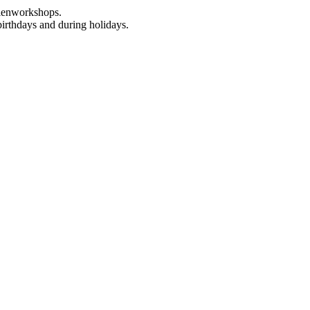
rienworkshops.
birthdays and during holidays.