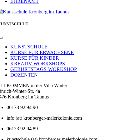
EHRENAMT
KUNSTSCHULE
Toggle
Navigation
KUNSTSCHULE
KURSE FÜR ERWACHSENE
KURSE FÜR KINDER
KREATIV WORKSHOPS
GEBURTSTAGS-WORKSHOP
DOZENTEN
LLKOMMEN in der Villa Winter
inrich-Winter-Str. 4a
476 Kronberg im Taunus
06173 92 94 90
info (at) kronberger-malerkolonie.com
06173 92 94 89
kunstschule (at) kronberger-malerkolonie.com