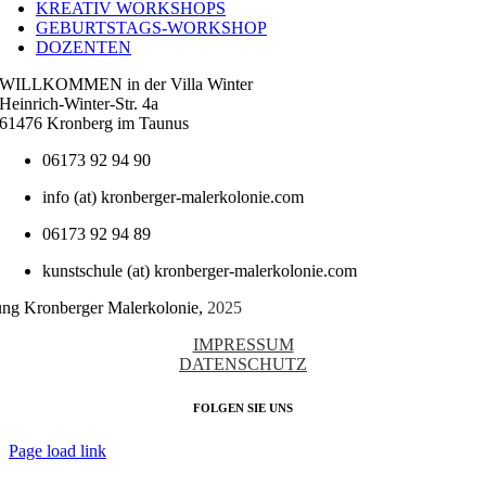
KREATIV WORKSHOPS
GEBURTSTAGS-WORKSHOP
DOZENTEN
WILLKOMMEN in der Villa Winter
Heinrich-Winter-Str. 4a
61476 Kronberg im Taunus
06173 92 94 90
info (at) kronberger-malerkolonie.com
06173 92 94 89
kunstschule (at) kronberger-malerkolonie.com
tung Kronberger Malerkolonie,
2025
IMPRESSUM
DATENSCHUTZ
FOLGEN SIE UNS
Page load link
Nach