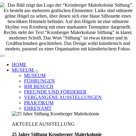
Zum
Inhalt
springen
Toggle
Navigation
HOME
MUSEUM
MUSEUM
FÜHRUNGEN
IHR BESUCH
FREUNDE UND FÖRDERER
VERGANGENE AUSSTELLUNGEN
PRAKTIKUM
EHRENAMT
AKTUELLE AUSSTELLUNG
25 Jahre Stiftung Kronberger Malerkolonie