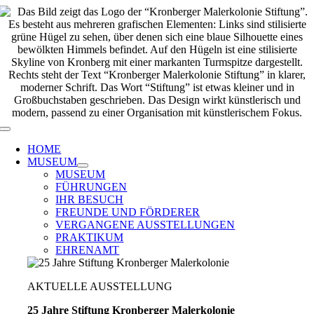
Zum
Inhalt
springen
Toggle
Navigation
HOME
MUSEUM
MUSEUM
FÜHRUNGEN
IHR BESUCH
FREUNDE UND FÖRDERER
VERGANGENE AUSSTELLUNGEN
PRAKTIKUM
EHRENAMT
AKTUELLE AUSSTELLUNG
25 Jahre Stiftung Kronberger Malerkolonie