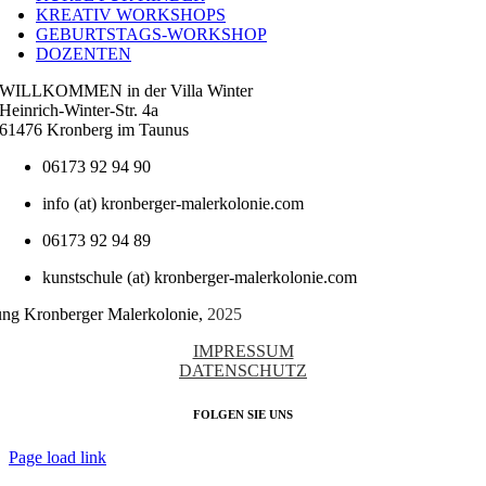
KREATIV WORKSHOPS
GEBURTSTAGS-WORKSHOP
DOZENTEN
WILLKOMMEN in der Villa Winter
Heinrich-Winter-Str. 4a
61476 Kronberg im Taunus
06173 92 94 90
info (at) kronberger-malerkolonie.com
06173 92 94 89
kunstschule (at) kronberger-malerkolonie.com
tung Kronberger Malerkolonie,
2025
IMPRESSUM
DATENSCHUTZ
FOLGEN SIE UNS
Page load link
Nach