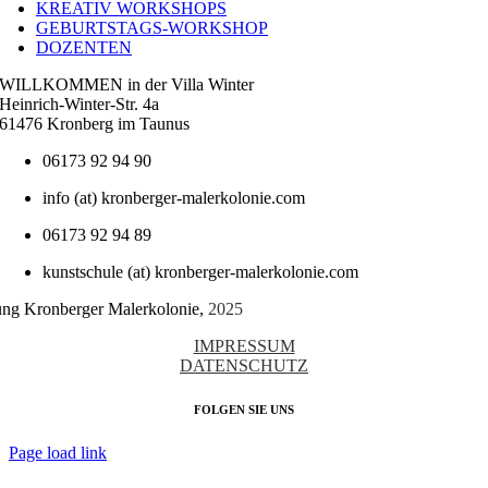
KREATIV WORKSHOPS
GEBURTSTAGS-WORKSHOP
DOZENTEN
WILLKOMMEN in der Villa Winter
Heinrich-Winter-Str. 4a
61476 Kronberg im Taunus
06173 92 94 90
info (at) kronberger-malerkolonie.com
06173 92 94 89
kunstschule (at) kronberger-malerkolonie.com
tung Kronberger Malerkolonie,
2025
IMPRESSUM
DATENSCHUTZ
FOLGEN SIE UNS
Page load link
Nach