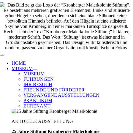
Zum
Inhalt
springen
Toggle
Navigation
HOME
MUSEUM
MUSEUM
FÜHRUNGEN
IHR BESUCH
FREUNDE UND FÖRDERER
VERGANGENE AUSSTELLUNGEN
PRAKTIKUM
EHRENAMT
AKTUELLE AUSSTELLUNG
25 Jahre Stiftung Kronberger Malerkolonie