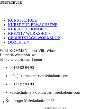
KUNSTSCHULE
Toggle
Navigation
KUNSTSCHULE
KURSE FÜR ERWACHSENE
KURSE FÜR KINDER
KREATIV WORKSHOPS
GEBURTSTAGS-WORKSHOP
DOZENTEN
WILLKOMMEN in der Villa Winter
Heinrich-Winter-Str. 4a
61476 Kronberg im Taunus
06173 92 94 90
info (at) kronberger-malerkolonie.com
06173 92 94 89
kunstschule (at) kronberger-malerkolonie.com
tung Kronberger Malerkolonie,
2025
IMPRESSUM