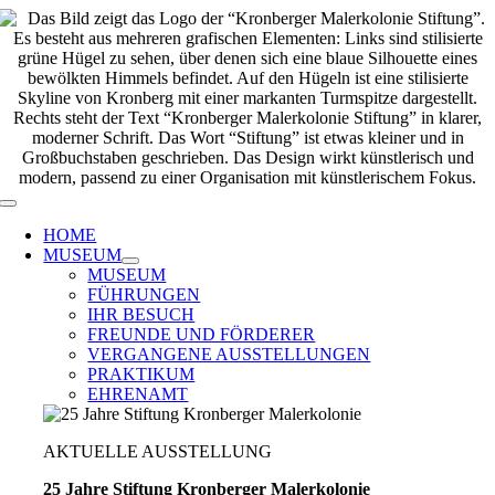
Zum
Inhalt
springen
Toggle
Navigation
HOME
MUSEUM
MUSEUM
FÜHRUNGEN
IHR BESUCH
FREUNDE UND FÖRDERER
VERGANGENE AUSSTELLUNGEN
PRAKTIKUM
EHRENAMT
AKTUELLE AUSSTELLUNG
25 Jahre Stiftung Kronberger Malerkolonie