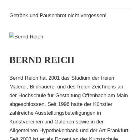
Getränk und Pausenbrot nicht vergessen!
D
H
BERND REICH
en
Bernd Reich hat 2001 das Studium der freien
Malerei, Bildhauerei und des freien Zeichnens an
der Hochschule für Gestaltung Offenbach am Main
abgeschlossen. Seit 1996 hatte der Künstler
zahlreiche Ausstellungsbeteiligungen in
Kunstvereinen und Galerien sowie in der
Allgemeinen Hypothekenbank und der Art Frankfurt.
Seit 2003 ist er als Dozent an der Kunstschule