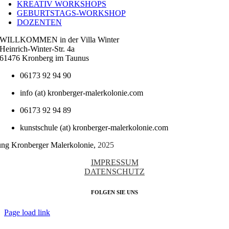
KREATIV WORKSHOPS
GEBURTSTAGS-WORKSHOP
DOZENTEN
WILLKOMMEN in der Villa Winter
Heinrich-Winter-Str. 4a
61476 Kronberg im Taunus
06173 92 94 90
info (at) kronberger-malerkolonie.com
06173 92 94 89
kunstschule (at) kronberger-malerkolonie.com
tung Kronberger Malerkolonie,
2025
IMPRESSUM
DATENSCHUTZ
FOLGEN SIE UNS
Page load link
Nach