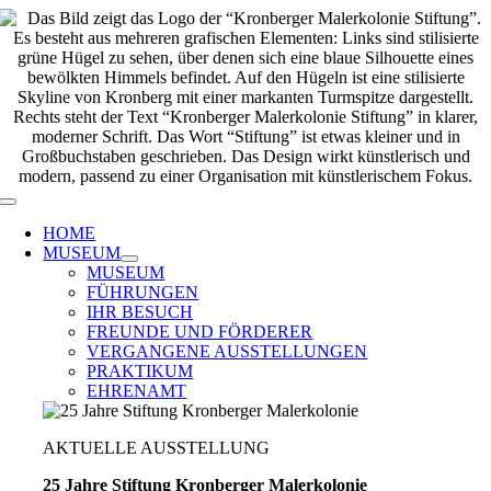
Zum
Inhalt
springen
Toggle
Navigation
HOME
MUSEUM
MUSEUM
FÜHRUNGEN
IHR BESUCH
FREUNDE UND FÖRDERER
VERGANGENE AUSSTELLUNGEN
PRAKTIKUM
EHRENAMT
AKTUELLE AUSSTELLUNG
25 Jahre Stiftung Kronberger Malerkolonie