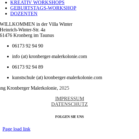
KREATIV WORKSHOPS
GEBURTSTAGS-WORKSHOP
DOZENTEN
WILLKOMMEN in der Villa Winter
Heinrich-Winter-Str. 4a
61476 Kronberg im Taunus
06173 92 94 90
info (at) kronberger-malerkolonie.com
06173 92 94 89
kunstschule (at) kronberger-malerkolonie.com
tung Kronberger Malerkolonie,
2025
IMPRESSUM
DATENSCHUTZ
FOLGEN SIE UNS
Page load link
Nach