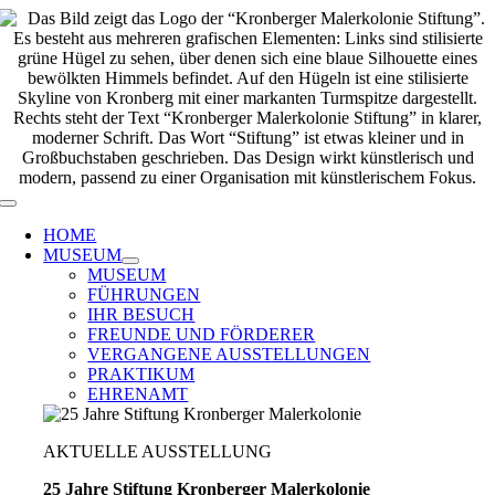
Zum
Inhalt
springen
Toggle
Navigation
HOME
MUSEUM
MUSEUM
FÜHRUNGEN
IHR BESUCH
FREUNDE UND FÖRDERER
VERGANGENE AUSSTELLUNGEN
PRAKTIKUM
EHRENAMT
AKTUELLE AUSSTELLUNG
25 Jahre Stiftung Kronberger Malerkolonie