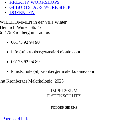
KREATIV WORKSHOPS
GEBURTSTAGS-WORKSHOP
DOZENTEN
WILLKOMMEN in der Villa Winter
Heinrich-Winter-Str. 4a
61476 Kronberg im Taunus
06173 92 94 90
info (at) kronberger-malerkolonie.com
06173 92 94 89
kunstschule (at) kronberger-malerkolonie.com
tung Kronberger Malerkolonie,
2025
IMPRESSUM
DATENSCHUTZ
FOLGEN SIE UNS
Page load link
Nach