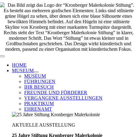
Zum
Inhalt
springen
Toggle
Navigation
HOME
MUSEUM
MUSEUM
FÜHRUNGEN
IHR BESUCH
FREUNDE UND FÖRDERER
VERGANGENE AUSSTELLUNGEN
PRAKTIKUM
EHRENAMT
AKTUELLE AUSSTELLUNG
25 Jahre Stiftung Kronberger Malerkolonie