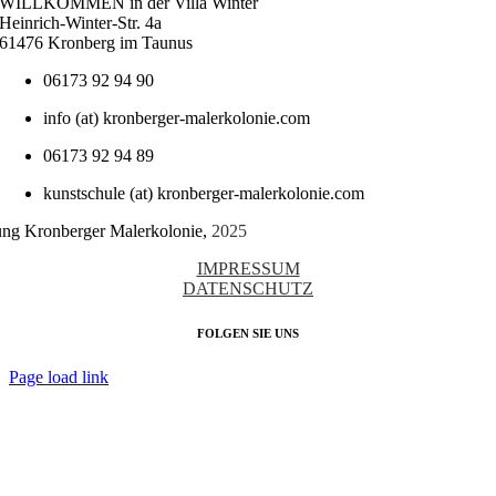
WILLKOMMEN in der Villa Winter
Heinrich-Winter-Str. 4a
61476 Kronberg im Taunus
06173 92 94 90
info (at) kronberger-malerkolonie.com
06173 92 94 89
kunstschule (at) kronberger-malerkolonie.com
tung Kronberger Malerkolonie,
2025
IMPRESSUM
DATENSCHUTZ
FOLGEN SIE UNS
Page load link
Nach
oben