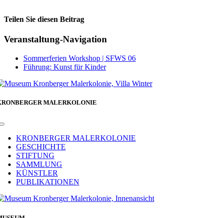
Teilen Sie diesen Beitrag
Facebook
Veranstaltung-Navigation
Sommerferien Workshop | SFWS 06
Führung: Kunst für Kinder
KRONBERGER MALERKOLONIE
Toggle
Navigation
KRONBERGER MALERKOLONIE
GESCHICHTE
STIFTUNG
SAMMLUNG
KÜNSTLER
PUBLIKATIONEN
MUSEUM