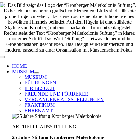
Zum
Inhalt
springen
Toggle
Navigation
HOME
MUSEUM
MUSEUM
FÜHRUNGEN
IHR BESUCH
FREUNDE UND FÖRDERER
VERGANGENE AUSSTELLUNGEN
PRAKTIKUM
EHRENAMT
AKTUELLE AUSSTELLUNG
25 Jahre Stiftung Kronberger Malerkolonie